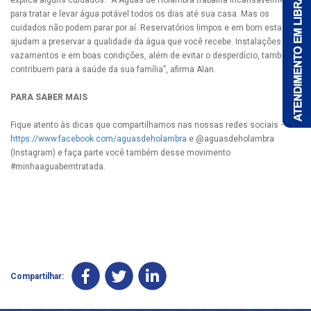
explica alguns cuidados. “A Águas de Holambra trabalha incansavelmente
para tratar e levar água potável todos os dias até sua casa. Mas os
cuidados não podem parar por aí. Reservatórios limpos e em bom estado
ajudam a preservar a qualidade da água que você recebe. Instalações sem
vazamentos e em boas condições, além de evitar o desperdício, também
contribuem para a saúde da sua família”, afirma Alan.
PARA SABER MAIS
Fique atento às dicas que compartilhamos nas nossas redes sociais –
https://www.facebook.com/aguasdeholambra
e @aguasdeholambra
(Instagram) e faça parte você também desse movimento
#minhaaguabemtratada.
Compartilhar: