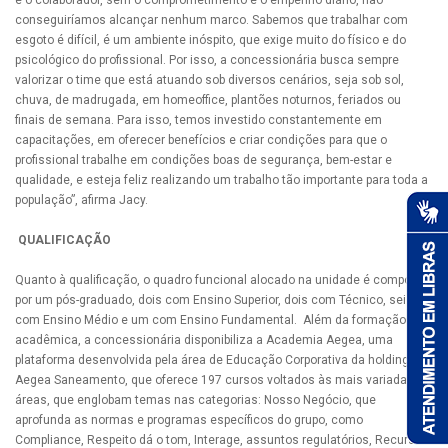
é o colaborador, sem o comprometimento e o empenho diário, não
conseguiríamos alcançar nenhum marco. Sabemos que trabalhar com
esgoto é difícil, é um ambiente inóspito, que exige muito do físico e do
psicológico do profissional. Por isso, a concessionária busca sempre
valorizar o time que está atuando sob diversos cenários, seja sob sol,
chuva, de madrugada, em homeoffice, plantões noturnos, feriados ou
finais de semana. Para isso, temos investido constantemente em
capacitações, em oferecer benefícios e criar condições para que o
profissional trabalhe em condições boas de segurança, bem-estar e
qualidade, e esteja feliz realizando um trabalho tão importante para toda a
população”, afirma Jacy.
QUALIFICAÇÃO
Quanto à qualificação, o quadro funcional alocado na unidade é composto
por um pós-graduado, dois com Ensino Superior, dois com Técnico, seis
com Ensino Médio e um com Ensino Fundamental. Além da formação
acadêmica, a concessionária disponibiliza a Academia Aegea, uma
plataforma desenvolvida pela área de Educação Corporativa da holding
Aegea Saneamento, que oferece 197 cursos voltados às mais variadas
áreas, que englobam temas nas categorias: Nosso Negócio, que
aprofunda as normas e programas específicos do grupo, como
Compliance, Respeito dá o tom, Interage, assuntos regulatórios, Recursos