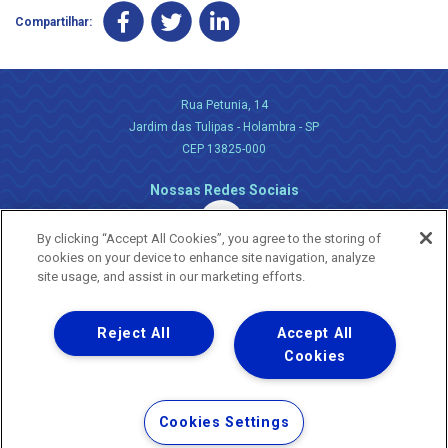
Compartilhar:
Rua Petunia, 14
Jardim das Tulipas - Holambra - SP
CEP 13825-000
Nossas Redes Sociais
By clicking “Accept All Cookies”, you agree to the storing of
cookies on your device to enhance site navigation, analyze
site usage, and assist in our marketing efforts.
Reject All
Accept All
Uma empresa
Copyright ® 2026 - Todos os Direitos Reservados.
Cookies
Nossa natureza movimenta a vida
Termos Gerais de Uso de Sites e Aplicativos
Cookies Settings
Política de Privacidade e Proteção de Dados