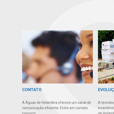
CONTATO
EVOLUÇ
A Águas de Holambra oferece um canal de
A tecnolo
comunicação eficiente. Entre em contato
investime
conosco.
de Holamb