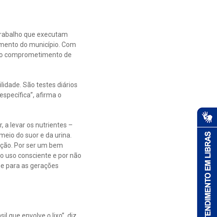
trabalho que executam
vimento do município. Com
om o comprometimento de
lidade. São testes diários
specífica”, afirma o
 a levar os nutrientes –
meio do suor e da urina.
orção. Por ser um bem
o uso consciente e por não
o e para as gerações
l que envolve o lixo”, diz