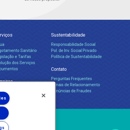
rviços
Sustentabilidade
ua
Responsabilidade Social
gotamento Sanitário
Pol. de Inv. Social Privado
islação e Tarifas
Política de Sustentabilidade
olução dos Serviços
cumentos
Contato
Perguntas Frequentes
rreiras
Canais de Relacionamento
Denúncias de Fraudes
ies
gs