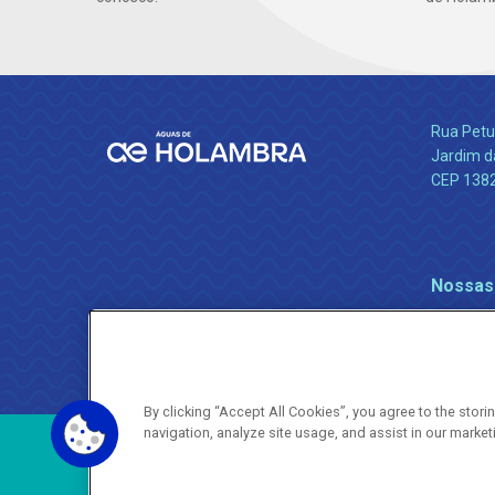
Rua Petu
Jardim da
CEP 138
Nossas
By clicking “Accept All Cookies”, you agree to the stor
navigation, analyze site usage, and assist in our market