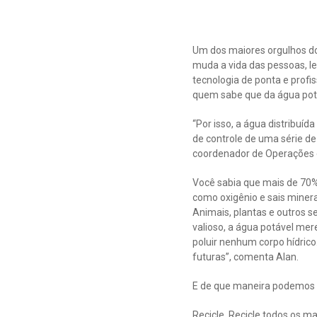
Um dos maiores orgulhos do
muda a vida das pessoas, le
tecnologia de ponta e prof
quem sabe que da água pot
“Por isso, a água distribuíd
de controle de uma série de
coordenador de Operações e
Você sabia que mais de 70% 
como oxigênio e sais minerai
Animais, plantas e outros s
valioso, a água potável me
poluir nenhum corpo hídrico
futuras”, comenta Alan.
E de que maneira podemos f
Recicle. Recicle todos os m