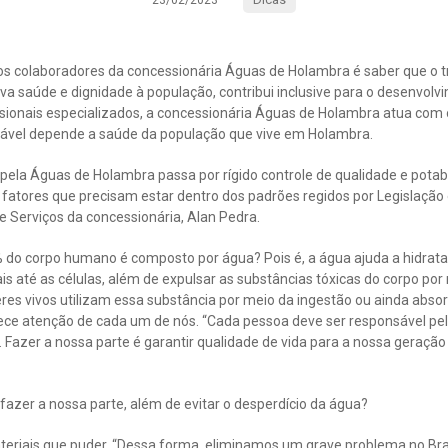
23/02/2023
s colaboradores da concessionária Águas de Holambra é saber que o 
va saúde e dignidade à população, contribui inclusive para o desenvol
issionais especializados, a concessionária Águas de Holambra atua c
ável depende a saúde da população que vive em Holambra.
a pela Águas de Holambra passa por rígido controle de qualidade e potabi
 fatores que precisam estar dentro dos padrões regidos por Legislação e
 Serviços da concessionária, Alan Pedra.
do corpo humano é composto por água? Pois é, a água ajuda a hidratar,
s até as células, além de expulsar as substâncias tóxicas do corpo por 
eres vivos utilizam essa substância por meio da ingestão ou ainda abs
rece atenção de cada um de nós. “Cada pessoa deve ser responsável pel
. Fazer a nossa parte é garantir qualidade de vida para a nossa geraçã
azer a nossa parte, além de evitar o desperdício da água?
ateriais que puder. “Dessa forma, eliminamos um grave problema no Brasi