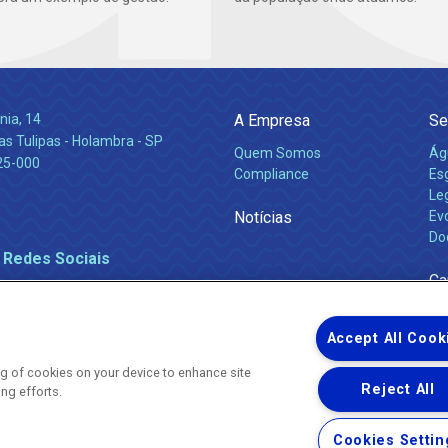
nia, 14
A Empresa
Se
s Tulipas - Holambra - SP
Quem Somos
Ág
25-000
Compliance
Es
Leg
Notícias
Ev
Do
 Redes Sociais
Ca
Accept All Cook
ing of cookies on your device to enhance site
Reject All
ing efforts.
Uma empresa
Copyright ® 2026 - Todos os Direitos Reservados.
Nossa natureza movimenta a vida
Cookies Settin