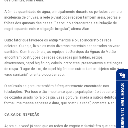
de Holambra, Alan Pedra.
Além da quantidade de água, principalmente durante os períodos de maior
incidência de chuvas, a rede pluvial pode receber também areia, pedras e
folhas dos quintais das casas. “Isso tudo sobrecarrega a tubulação de
esgoto quando existe a ligação irregular”, afirma Alan.
Outro fator que favorece os entupimentos é o uso incorreto da rede
coletora. Ou seja, lixo e os mais diversos materiais descartados no vaso
sanitário. Com frequência, as equipes de Serviços da Águas de Matão
encontram obstruções de redes causadas por fraldas, estopa,
absorventes, papel higiênico, cabelo, cotonetes, preservativos e até peças
de roupa. “Lugar de lixo, de papel higiênico e outros tantos objetos não é no
vaso sanitário”, orienta o coordenador.
O acúmulo de gordura também é frequentemente encontrado nas
tubulações. “Por isso é tão importante que a população não descarte óleo
de cozinha usado no ralo da pia. Essa gordura, aliada a outros detritos,
forma uma massa espessa e dura, que obstrui a rede”, comenta Alan.
CAIXA DE INSPEÇÃO
Agora que você já sabe que as redes de esgoto e pluvial têm que estar