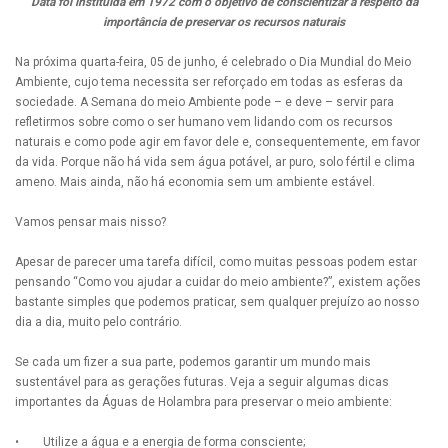
Data foi instituída em 1972 com o objetivo de conscientizar a respeito da
importância de preservar os recursos naturais
Na próxima quarta-feira, 05 de junho, é celebrado o Dia Mundial do Meio
Ambiente, cujo tema necessita ser reforçado em todas as esferas da
sociedade. A Semana do meio Ambiente pode – e deve – servir para
refletirmos sobre como o ser humano vem lidando com os recursos
naturais e como pode agir em favor dele e, consequentemente, em favor
da vida. Porque não há vida sem água potável, ar puro, solo fértil e clima
ameno. Mais ainda, não há economia sem um ambiente estável.
Vamos pensar mais nisso?
Apesar de parecer uma tarefa difícil, como muitas pessoas podem estar
pensando “Como vou ajudar a cuidar do meio ambiente?”, existem ações
bastante simples que podemos praticar, sem qualquer prejuízo ao nosso
dia a dia, muito pelo contrário.
Se cada um fizer a sua parte, podemos garantir um mundo mais
sustentável para as gerações futuras. Veja a seguir algumas dicas
importantes da Águas de Holambra para preservar o meio ambiente:
• Utilize a água e a energia de forma consciente;