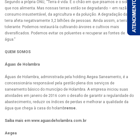
Segundo a própria ONU, “Terra é vida. É o chão em que pisamos e o solo
que nos alimenta. Mas nossas terras estão se degradando – em razão do
consumo insustentável, da agricultura e da poluição. A degradação da
terra afeta negativamente 3,2 bilhões de pessoas. Ainda assim, a terra é
tolerante. Podemos restaurá-la cultivando árvores e cultivos mais
diversificados. Podemos evitar os poluentes e recuperar as fontes de
água.”
QUEM SOMOS
Águas de Holambra
Águas de Holambra, administrada pela holding Aegea Saneamento, é a
concessionária responsável pela gestão plena dos serviços de
saneamento básico do município de Holambra. A empresa iniciou suas
atividades em janeiro de 2016 com o desafio de garantir a regularidade do
abastecimento, reduzir os índices de perdas e melhorar a qualidade da
água que chega à casa do holamb
rense.
Saiba mais em www.aguasdeholambra.com.br
Aegea