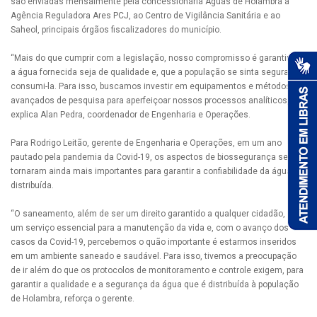
são enviadas mensalmente pela concessionária Águas de Holambra à
Agência Reguladora Ares PCJ, ao Centro de Vigilância Sanitária e ao
Saheol, principais órgãos fiscalizadores do município.
“Mais do que cumprir com a legislação, nosso compromisso é garantir que
a água fornecida seja de qualidade e, que a população se sinta segura ao
consumi-la. Para isso, buscamos investir em equipamentos e métodos
avançados de pesquisa para aperfeiçoar nossos processos analíticos,
explica Alan Pedra, coordenador de Engenharia e Operações.
Para Rodrigo Leitão, gerente de Engenharia e Operações, em um ano
pautado pela pandemia da Covid-19, os aspectos de biossegurança se
tornaram ainda mais importantes para garantir a confiabilidade da água
distribuída.
“O saneamento, além de ser um direito garantido a qualquer cidadão, é
um serviço essencial para a manutenção da vida e, com o avanço dos
casos da Covid-19, percebemos o quão importante é estarmos inseridos
em um ambiente saneado e saudável. Para isso, tivemos a preocupação
de ir além do que os protocolos de monitoramento e controle exigem, para
garantir a qualidade e a segurança da água que é distribuída à população
de Holambra, reforça o gerente.