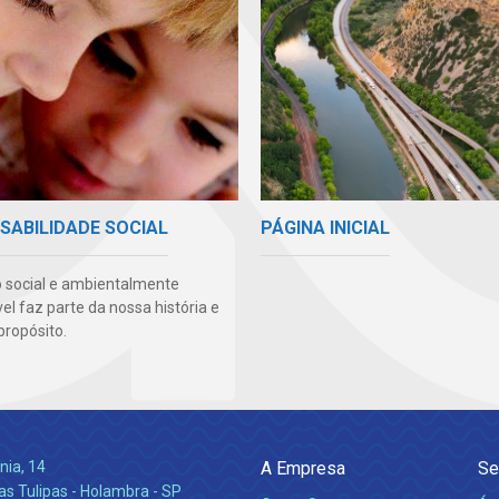
PÁGINA INICIAL
SABILIDADE SOCIAL
 social e ambientalmente
l faz parte da nossa história e
propósito.
nia, 14
A Empresa
Se
s Tulipas - Holambra - SP