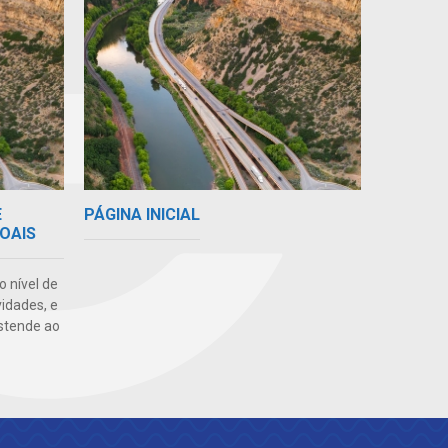
E
PÁGINA INICIAL
OAIS
o nível de
vidades, e
stende ao