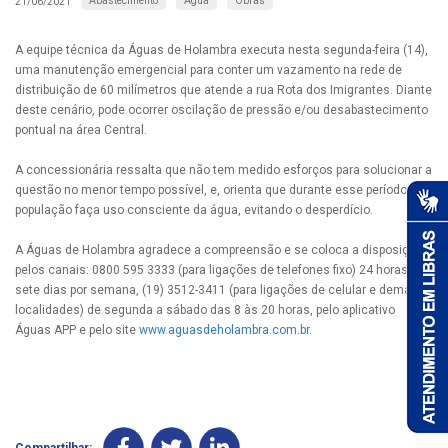
Abastecimento
Água
Obras
21/06/2021
A equipe técnica da Águas de Holambra executa nesta segunda-feira (14),
uma manutenção emergencial para conter um vazamento na rede de
distribuição de 60 milímetros que atende a rua Rota dos Imigrantes. Diante
deste cenário, pode ocorrer oscilação de pressão e/ou desabastecimento
pontual na área Central.
A concessionária ressalta que não tem medido esforços para solucionar a
questão no menor tempo possível, e, orienta que durante esse período, a
população faça uso consciente da água, evitando o desperdício.
A Águas de Holambra agradece a compreensão e se coloca a disposição
pelos canais: 0800 595 3333 (para ligações de telefones fixo) 24 horas,
sete dias por semana, (19) 3512-3411 (para ligações de celular e demais
localidades) de segunda a sábado das 8 às 20 horas, pelo aplicativo
Águas APP e pelo site
www.aguasdeholambra.com.br
.
Compartilhar: