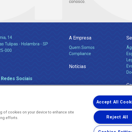
conosco.
nia, 14
A Empresa
Se
s Tulipas - Holambra - SP
Quem Somos
Ág
25-000
Compliance
Es
Leg
Notícias
Ev
Do
 Redes Sociais
Ca
Accept All Cook
ing of cookies on your device to enhance site
Reject All
ing efforts.
Uma empresa
Copyright ® 2026 - Todos os Direitos Reservados.