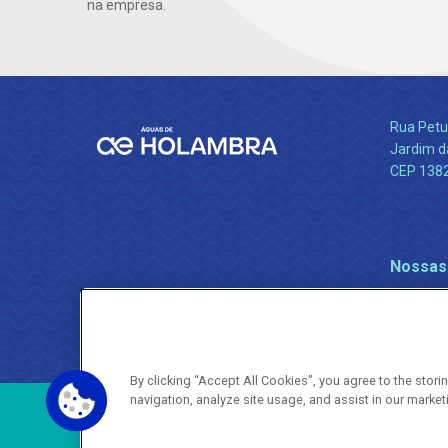
na empresa.
Rua Petu
Jardim da
CEP 138
Nossas
By clicking “Accept All Cookies”, you agree to the stor
navigation, analyze site usage, and assist in our market