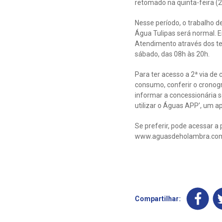
retomado na quinta-feira (2
Nesse período, o trabalho 
Água Tulipas será normal. E
Atendimento através dos tel
sábado, das 08h às 20h.
Para ter acesso a 2ª via de 
consumo, conferir o cronogr
informar a concessionária 
utilizar o Águas APP’, um ap
Se preferir, pode acessar a 
www.aguasdeholambra.com.br
Compartilhar: