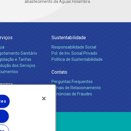
abastecimento da Águas Holambra.
rviços
Sustentabilidade
ua
Responsabilidade Social
gotamento Sanitário
Pol. de Inv. Social Privado
islação e Tarifas
Política de Sustentabilidade
olução dos Serviços
cumentos
Contato
Perguntas Frequentes
rreiras
Canais de Relacionamento
Denúncias de Fraudes
ies