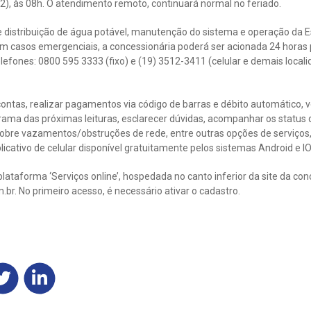
2), às 08h. O atendimento remoto, continuará normal no feriado.
de distribuição de água potável, manutenção do sistema e operação da
m casos emergenciais, a concessionária poderá ser acionada 24 horas 
efones: 0800 595 3333 (fixo) e (19) 3512-3411 (celular e demais locali
contas, realizar pagamentos via código de barras e débito automático, ve
ama das próximas leituras, esclarecer dúvidas, acompanhar os status 
sobre vazamentos/obstruções de rede, entre outras opções de serviço
licativo de celular disponível gratuitamente pelos sistemas Android e I
plataforma ‘Serviços online’, hospedada no canto inferior da site da con
. No primeiro acesso, é necessário ativar o cadastro.