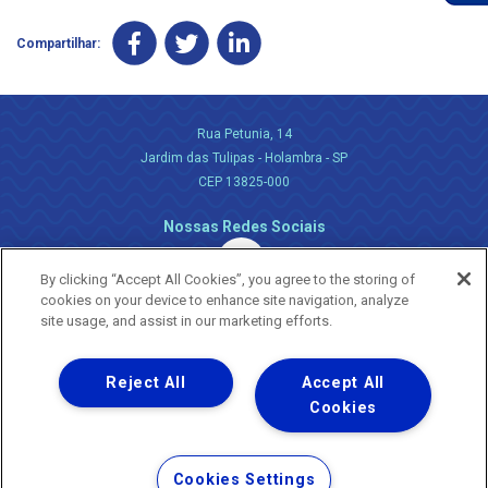
Compartilhar:
Rua Petunia, 14
Jardim das Tulipas - Holambra - SP
CEP 13825-000
Nossas Redes Sociais
By clicking “Accept All Cookies”, you agree to the storing of
cookies on your device to enhance site navigation, analyze
site usage, and assist in our marketing efforts.
Reject All
Accept All
Uma empresa
Copyright ® 2026 - Todos os Direitos Reservados.
Cookies
Nossa natureza movimenta a vida
Termos Gerais de Uso de Sites e Aplicativos
Cookies Settings