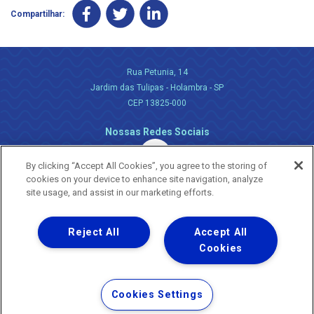
Compartilhar:
Rua Petunia, 14
Jardim das Tulipas - Holambra - SP
CEP 13825-000
Nossas Redes Sociais
By clicking “Accept All Cookies”, you agree to the storing of
cookies on your device to enhance site navigation, analyze
site usage, and assist in our marketing efforts.
Reject All
Accept All
Uma empresa
Copyright ® 2026 - Todos os Direitos Reservados.
Cookies
Nossa natureza movimenta a vida
Termos Gerais de Uso de Sites e Aplicativos
Cookies Settings
Política de Privacidade e Proteção de Dados