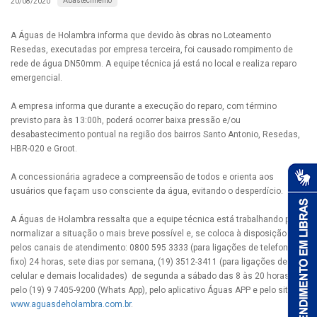
Abastecimento
20/08/2020
A Águas de Holambra informa que devido às obras no Loteamento
Resedas, executadas por empresa terceira, foi causado rompimento de
rede de água DN50mm. A equipe técnica já está no local e realiza reparo
emergencial.
A empresa informa que durante a execução do reparo, com término
previsto para às 13:00h, poderá ocorrer baixa pressão e/ou
desabastecimento pontual na região dos bairros Santo Antonio, Resedas,
HBR-020 e Groot.
A concessionária agradece a compreensão de todos e orienta aos
usuários que façam uso consciente da água, evitando o desperdício.
A Águas de Holambra ressalta que a equipe técnica está trabalhando para
normalizar a situação o mais breve possível e, se coloca à disposição
pelos canais de atendimento: 0800 595 3333 (para ligações de telefones
fixo) 24 horas, sete dias por semana, (19) 3512-3411 (para ligações de
celular e demais localidades) de segunda a sábado das 8 às 20 horas,
pelo (19) 9 7405-9200 (Whats App), pelo aplicativo Águas APP e pelo site
www.aguasdeholambra.com.br
.