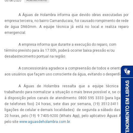
Abastecimento
05/08/2020
A Águas de Holambra informa que devido obras executadas por
empresa terceira, no bairro Camanducaia, foi causado rompimento de rede
de água DN60mm. A equipe técnica já está no local e realiza reparo
emergencial.
A empresa informa que durante a execução do reparo, com
término previsto para às 17:00h, poderá ocorrer baixa pressão e/ou
desabastecimento pontual na região.
A concessionária agradece a compreensão de todos e orienta
aos usuários que façam uso consciente da água, evitando o desperdício.
A Águas de Holambra ressalta que a equipe técnica está
trabalhando para normalizar a situação o mais breve possível e, se coloca
à disposição pelos canais de atendimento: 0800 595 3333 (para ligações
de telefones fixo) 24 horas, sete dias por semana, (19) 3512-3411 (para
ligações de celular e demais localidades) de segunda a sábado das 8 às
20 horas, pelo (19) 9 7405-9200 (Whats App), pelo aplicativo Águas APP e
pelo site
www.aguasdeholambra.com.br
.