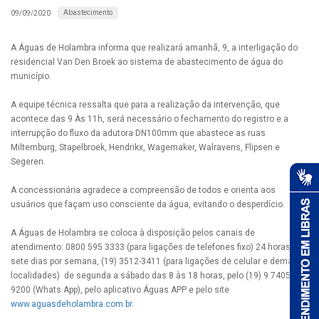
Abastecimento
09/09/2020
A Águas de Holambra informa que realizará amanhã, 9, a interligação do
residencial Van Den Broek ao sistema de abastecimento de água do
município.
A equipe técnica ressalta que para a realização da intervenção, que
acontece das 9 Às 11h, será necessário o fechamento do registro e a
interrupção do fluxo da adutora DN100mm que abastece as ruas
Miltemburg, Stapelbroek, Hendrikx, Wagemaker, Walravens, Flipsen e
Segeren.
A concessionária agradece a compreensão de todos e orienta aos
usuários que façam uso consciente da água, evitando o desperdício.
A Águas de Holambra se coloca à disposição pelos canais de
atendimento: 0800 595 3333 (para ligações de telefones fixo) 24 horas,
sete dias por semana, (19) 3512-3411 (para ligações de celular e demais
localidades) de segunda a sábado das 8 às 18 horas, pelo (19) 9 7405-
9200 (Whats App), pelo aplicativo Águas APP e pelo site
www.aguasdeholambra.com.br
.