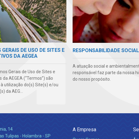
GERAIS DE USO DE SITES E
RESPONSABILIDADE SOCIAL
TIVOS DA AEGEA
A atuação social e ambientalmen
mos Gerais de Uso de Sites e
responsável faz parte da nossa hi
os da AEGEA (“Termos”) são
do nosso propósito.
 à utilização do(s) Site(s) e/ou
(s) da AEG...
nia, 14
A Empresa
Se
s Tulipas - Holambra - SP