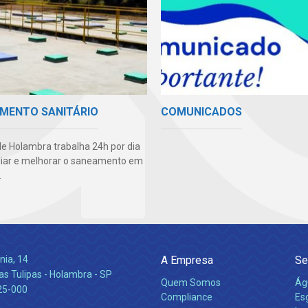
MENTO SANITÁRIO
COMUNICADOS
e Holambra trabalha 24h por dia
iar e melhorar o saneamento em
.
nia, 14
A Empresa
Se
s Tulipas - Holambra - SP
Quem Somos
Ág
25-000
Compliance
Es