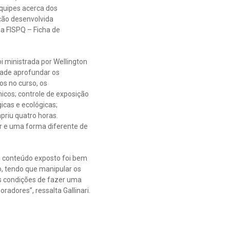
quipes acerca dos
ação desenvolvida
 a FISPQ – Ficha de
i ministrada por Wellington
dade aprofundar os
os no curso, os
cos; controle de exposição
gicas e ecológicas;
priu quatro horas.
ar e uma forma diferente de
 o conteúdo exposto foi bem
, tendo que manipular os
s condições de fazer uma
radores”, ressalta Gallinari.