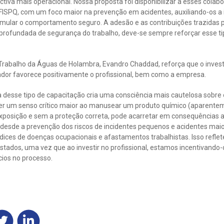
va mais operacional. Nossa proposta foi disponibilizar a esses cola
FISPQ, com um foco maior na prevenção em acidentes, auxiliando-os a id
timular o comportamento seguro. A adesão e as contribuições trazidas 
fundada de segurança do trabalho, deve-se sempre reforçar esse tipo
Trabalho da Águas de Holambra, Evandro Chaddad, reforça que o inves
ador favorece positivamente o profissional, bem como a empresa.
a desse tipo de capacitação cria uma consciência mais cautelosa sobr
 ter um senso crítico maior ao manusear um produto químico (aparente
xposição e sem a proteção correta, pode acarretar em consequências a
 desde a prevenção dos riscos de incidentes pequenos e acidentes ma
dices de doenças ocupacionais e afastamentos trabalhistas. Isso refle
restados, uma vez que ao investir no profissional, estamos incentivando
cios no processo.