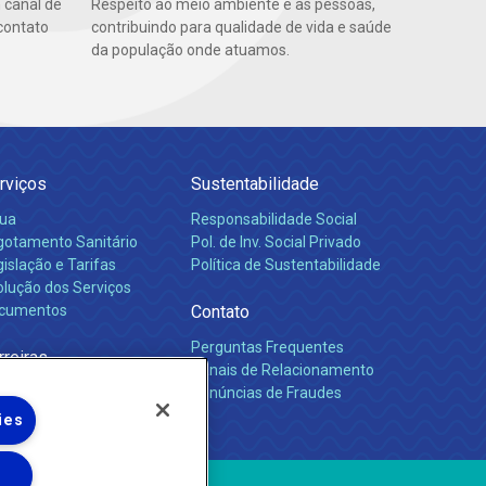
 canal de
Respeito ao meio ambiente e as pessoas,
contato
contribuindo para qualidade de vida e saúde
da população onde atuamos.
rviços
Sustentabilidade
ua
Responsabilidade Social
gotamento Sanitário
Pol. de Inv. Social Privado
islação e Tarifas
Política de Sustentabilidade
olução dos Serviços
cumentos
Contato
Perguntas Frequentes
rreiras
Canais de Relacionamento
Denúncias de Fraudes
ies