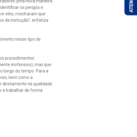
boradores uma nova maneira
entificar os perigos e
por eles, mostraram que
 de instrução”, enfatiza
timento nesse tipo de
e os procedimentos
mente inofensivo), mas que
o longo do tempo. Para a
iores, bem como a
te diretamente na qualidade
-o a trabalhar de forma