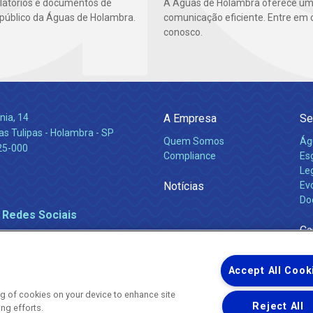
latórios e documentos de
A Águas de Holambra oferece um
 público da Águas de Holambra.
comunicação eficiente. Entre em 
conosco.
nia, 14
A Empresa
Se
s Tulipas - Holambra - SP
Quem Somos
Ág
25-000
Compliance
Es
Leg
Notícias
Ev
Do
 Redes Sociais
Ca
Accept All Cook
ing of cookies on your device to enhance site
Reject All
ing efforts.
Uma empresa