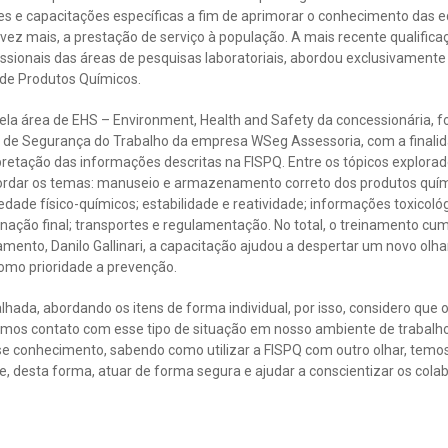
 e capacitações específicas a fim de aprimorar o conhecimento das e
vez mais, a prestação de serviço à população. A mais recente qualific
ssionais das áreas de pesquisas laboratoriais, abordou exclusivamente
de Produtos Químicos.
la área de EHS – Environment, Health and Safety da concessionária, fo
o de Segurança do Trabalho da empresa WSeg Assessoria, com a finali
rpretação das informações descritas na FISPQ. Entre os tópicos explorad
rdar os temas: manuseio e armazenamento correto dos produtos quími
iedade físico-químicos; estabilidade e reatividade; informações toxicoló
nação final; transportes e regulamentação. No total, o treinamento cum
ento, Danilo Gallinari, a capacitação ajudou a despertar um novo olh
como prioridade a prevenção.
lhada, abordando os itens de forma individual, por isso, considero que
emos contato com esse tipo de situação em nosso ambiente de trabalho
e conhecimento, sabendo como utilizar a FISPQ com outro olhar, temo
 e, desta forma, atuar de forma segura e ajudar a conscientizar os colabo