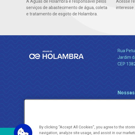
A Águas de Holambra é responsável pelos
Acesse re
serviços de abastecimento de água, coleta
interesse
e tratamento de esgoto de Holambra.
Rua Petu
Jardim da
CEP 138
Nossas
By clicking “Accept All Cookies”, you agree to the stor
navigation, analyze site usage, and assist in our market