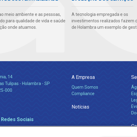
ao meio ambiente e as pessoas,
A tecnologia empregada e os
ndo para qualidade de vida e saúde
investimentos realizados fazem 
ção onde atuamos.
de Holambra um exemplo de gest
nia, 14
A Empresa
Se
s Tulipas - Holambra - SP
Quem Somos
Ág
25-000
Compliance
Es
Leg
Notícias
Ev
Do
 Redes Sociais
Ca