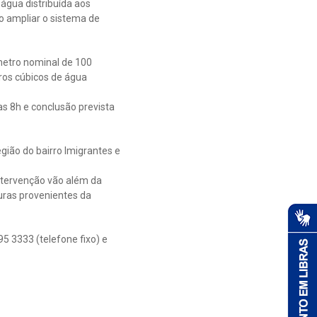
água distribuída aos
o ampliar o sistema de
metro nominal de 100
ros cúbicos de água
as 8h e conclusão prevista
gião do bairro Imigrantes e
ntervenção vão além da
ras provenientes da
5 3333 (telefone fixo) e