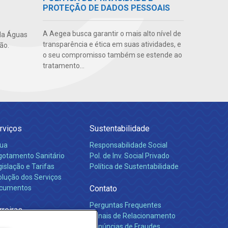
PROTEÇÃO DE DADOS PESSOAIS
A Aegea busca garantir o mais alto nível de
da Águas
transparência e ética em suas atividades, e
ão.
o seu compromisso também se estende ao
tratamento...
rviços
Sustentabilidade
ua
Responsabilidade Social
gotamento Sanitário
Pol. de Inv. Social Privado
islação e Tarifas
Política de Sustentabilidade
olução dos Serviços
cumentos
Contato
Perguntas Frequentes
rreiras
Canais de Relacionamento
Denúncias de Fraudes