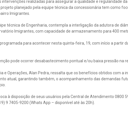
 intervenções realizadas para assegurar a qualidade e regularidade da 
projeto planejado pela equipe técnica da concessionária tem como foc
airro Imigrantes.
ipe técnica de Engenharia, contempla a interligação da adutora de diâ
ervatório Imigrantes, com capacidade de armazenamento para 400 met
programada para acontecer nesta quinta-feira, 19, com início a partir d
enção pode ocorrer desabastecimento pontual e/ou baixa pressão na re
a e Operações, Alan Pedra, ressalta que os benefícios obtidos com a i
ento atual, garantindo também, o acompanhamento das demandas futu
io.
oca à disposição de seus usuários pela Central de Atendimento 0800 59
(19) 9 7405-9200 (Whats App – disponível até às 20h).