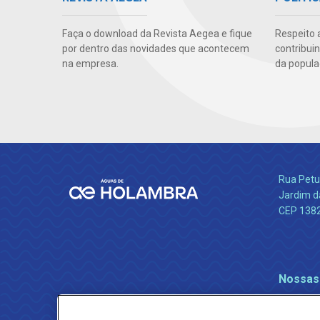
Faça o download da Revista Aegea e fique
Respeito 
por dentro das novidades que acontecem
contribui
na empresa.
da popula
Rua Petu
Jardim da
CEP 138
Nossas